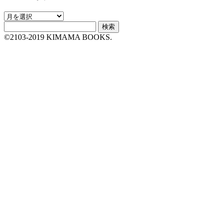
ア
検
ー
索:
カ
©2103-2019 KIMAMA BOOKS.
イ
ブ