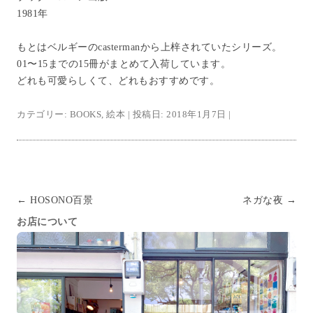
1981年
もとはベルギーのcastermanから上梓されていたシリーズ。
01〜15までの15冊がまとめて入荷しています。
どれも可愛らしくて、どれもおすすめです。
カテゴリー:
BOOKS
,
絵本
| 投稿日:
2018年1月7日
|
投稿ナビゲーション
←
HOSONO百景
ネガな夜
→
お店について