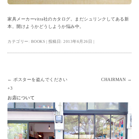
家具メーカーvitra社のカタログ。まだシュリンクしてある新
本。開けようかどうしようか悩み中。
カテゴリー:
BOOKS
| 投稿日:
2013年6月26日
|
投稿ナビゲーション
←
ポスターを盗んでください
CHAIRMAN
→
+3
お店について